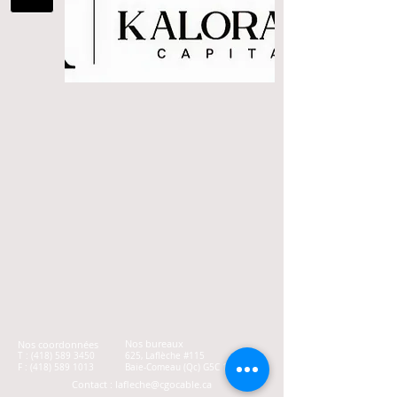
Nos bureaux
Nos coordonnées
T :
(418) 589 3450
625, Laflèche #115
F :
(418) 589 1013
Baie-Comeau (Qc) G5C 1C5
Contact
:
lafleche@cgocable.ca